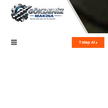
Talep Al
Plastik Ekstrüzyon Makineleri
Uzmanı
Weber, Graewe, Woywod resmi temsilcisi Gökdeniz
Makina olarak
plastik ekstrüzyon makineleri satışı,
ikinci el makineler, yedek parça temini, 7/24 teknik