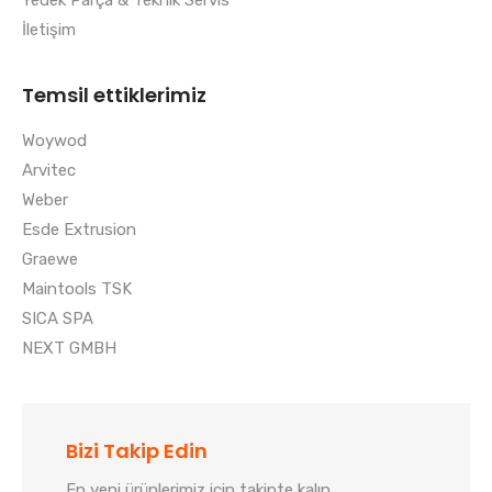
İletişim
Temsil ettiklerimiz
Woywod
Arvitec
Weber
Esde Extrusion
Graewe
Maintools TSK
SICA SPA
NEXT GMBH
Bizi Takip Edin
En yeni ürünlerimiz için takipte kalın