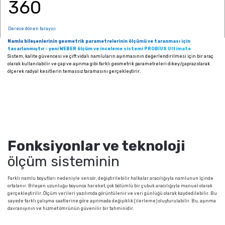
360
Derece dönen tarayıcı
Namlu bileşenlerinin geometrik parametrelerinin ölçümü ve taranması için
tasarlanmıştır - yeni WEBER ölçüm ve inceleme sistemi PROBİUS Ultimate
Sistem, kalite güvencesi ve çift vidalı namluların aşınmasının değerlendirilmesi için bir araç
olarak kullanılabilir ve çap ve aşınma gibi farklı geometrik parametreleri dikey/çapraz olarak
ölçerek radyal kesitlerin temassız taramasını gerçekleştirir.
Fonksiyonlar ve teknoloji
ölçüm sisteminin
Farklı namlu boyutları nedeniyle sensör, değiştirilebilir halkalar aracılığıyla namlunun içinde
ortalanır. Bileşen uzunluğu boyunca hareket, çok bölümlü bir çubuk aracılığıyla manuel olarak
gerçekleştirilir. Ölçüm verileri yazılımda görüntülenir ve veri günlüğü olarak kaydedilebilir. Bu
sayede farklı çalışma saatlerine göre aşınmada değişiklik (ilerleme) oluşturulabilir. Bu, aşınma
davranışının ve hizmet ömrünün güvenilir bir tahminidir.