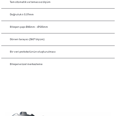
Tam otomatik ve temassız ölçüm
Doğruluk ± 0,01mm
Bileşen çapı Ø65mm - Ø125mm
Dönen tarayıcı (360° ölçüm)
Bir veri protokolünün oluşturulması
Bileşene özel merkezleme